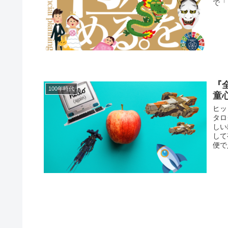
で「
『全
100年時代
童
ヒッ
タロ
しい
して
便で