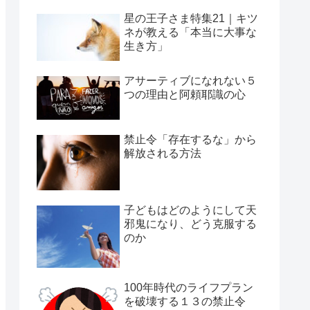
星の王子さま特集21｜キツ
ネが教える「本当に大事な
生き方」
アサーティブになれない５
つの理由と阿頼耶識の心
禁止令「存在するな」から
解放される方法
子どもはどのようにして天
邪鬼になり、どう克服する
のか
100年時代のライフプラン
を破壊する１３の禁止令