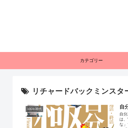
カテゴリー
リチャードバックミンスタ
自分
100年時代
自分
は、
な」