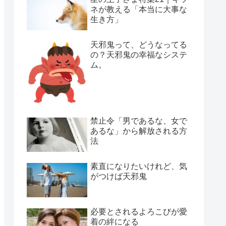
ネが教える「本当に大事な
生き方」
天邪鬼って、どうなってる
の？天邪鬼の幸福なシステ
ム。
禁止令「男であるな、女で
あるな」から解放される方
法
素直になりたいけれど、気
がつけば天邪鬼
必要とされるよろこびが愛
着の絆になる