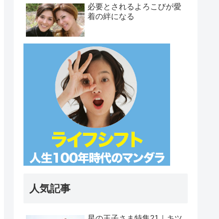
必要とされるよろこびが愛
着の絆になる
人気記事
星の王子さま特集21｜キツ