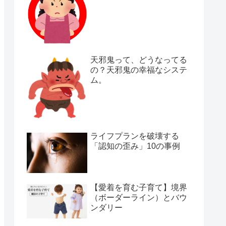
天邪鬼って、どうなってる
の？天邪鬼の幸福なシステ
ム。
ライフプランを破壊する
「認知の歪み」10の事例
【愛着を育む子育て】境界
（ボーダーライン）とバウ
ンダリー