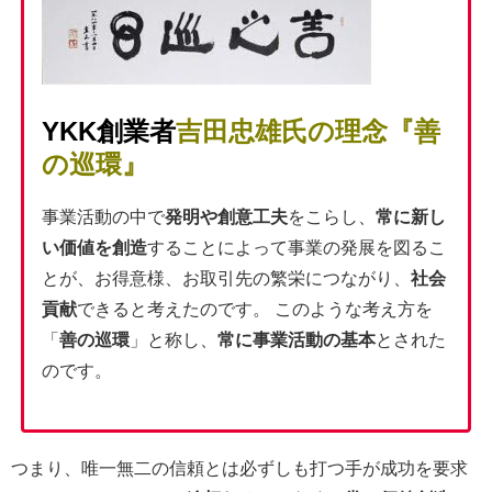
YKK創業者
吉田忠雄氏の理念『
善
の巡環
』
事業活動の中で
発明や創意工夫
をこらし、
常に新し
い価値を創造
することによって事業の発展を図るこ
とが、お得意様、お取引先の繁栄につながり、
社会
貢献
できると考えたのです。 このような考え方を
「
善の巡環
」と称し、
常に事業活動の基本
とされた
のです。
つまり、唯一無二の信頼とは必ずしも打つ手が成功を要求