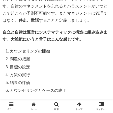
す。自律のマネジメントを忘れるとハラスメントがいつど
こで起こるか予測不可能です。またマネジメントは管理で
はなく、
伴走、世話
することと定義しましょう。
自立と自律は運営に
システマティックに
構造に組み込みま
す。大雑把にいうと骨子はこんな感じです。
カウンセリングの開始
問題の把握
目標の設定
方策の実行
結果の評価
カウンセリングとケースの終了
この流れに、マンダラチャートを組み込みマンダラチャー
トの成就をバックアップします。両界マンダラなマンダラ
メニュー
ホーム
検索
トップ
サイドバー