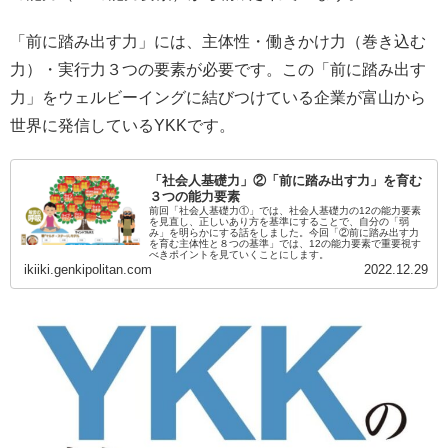
「前に踏み出す力」には、主体性・働きかけ力（巻き込む
力）・実行力３つの要素が必要です。この「前に踏み出す
力」をウェルビーイングに結びつけている企業が富山から
世界に発信しているYKKです。
「社会人基礎力」②「前に踏み出す力」を育む
３つの能力要素
前回「社会人基礎力①」では、社会人基礎力の12の能力要素
を見直し、正しいあり方を基準にすることで、自分の「弱
み」を明らかにする話をしました。今回「②前に踏み出す力
を育む主体性と８つの基準」では、12の能力要素で重要視す
べきポイントを見ていくことにします。
ikiiki.genkipolitan.com
2022.12.29