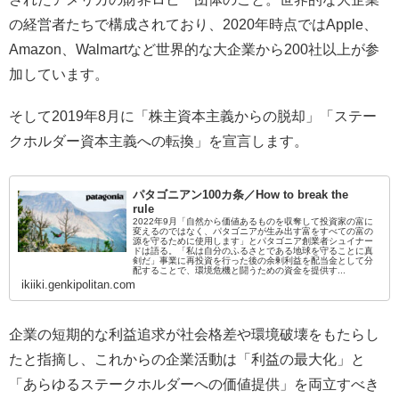
の経営者たちで構成されており、2020年時点ではApple、
Amazon、Walmartなど世界的な大企業から200社以上が参
加しています。
そして2019年8月に「株主資本主義からの脱却」「ステー
クホルダー資本主義への転換」を宣言します。
パタゴニアン100カ条／How to break the
rule
2022年9月「自然から価値あるものを収奪して投資家の富に
変えるのではなく、パタゴニアが生み出す富をすべての富の
源を守るために使用します」とパタゴニア創業者シュイナー
ドは語る。「私は自分のふるさとである地球を守ることに真
剣だ」事業に再投資を行った後の余剰利益を配当金として分
配することで、環境危機と闘うための資金を提供す...
ikiiki.genkipolitan.com
企業の短期的な利益追求が社会格差や環境破壊をもたらし
たと指摘し、これからの企業活動は「利益の最大化」と
「あらゆるステークホルダーへの価値提供」を両立すべき