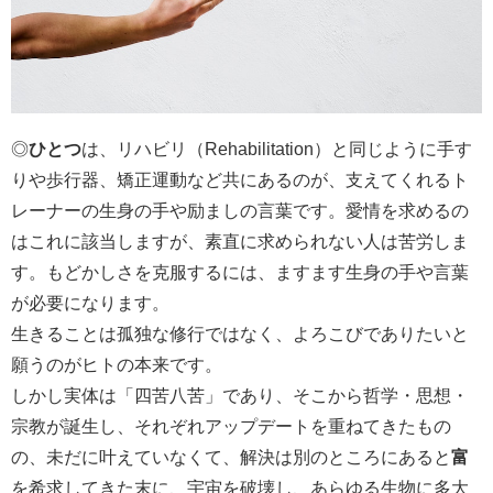
◎
ひとつ
は、リハビリ（Rehabilitation）と同じように手す
りや歩行器、矯正運動など共にあるのが、支えてくれるト
レーナーの生身の手や励ましの言葉です。愛情を求めるの
はこれに該当しますが、素直に求められない人は苦労しま
す。もどかしさを克服するには、ますます生身の手や言葉
が必要になります。
生きることは孤独な修行ではなく、よろこびでありたいと
願うのがヒトの本来です。
しかし実体は「四苦八苦」であり、そこから哲学・思想・
宗教が誕生し、それぞれアップデートを重ねてきたもの
の、未だに叶えていなくて、解決は別のところにあると
富
を希求してきた末に、宇宙を破壊し、あらゆる生物に多大