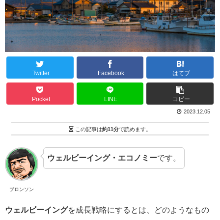
Twitter
Facebook
はてブ
Pocket
LINE
コピー
2023.12.05
この記事は
約11分
で読めます。
ウェルビーイング・エコノミー
です。
ブロンソン
ウェルビーイング
を成長戦略にするとは、どのようなもの