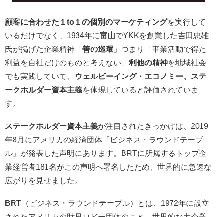
顧客に合わせた１to１の個別のマーケティング
を実行して
いるだけでなく、1934年に
富山
でYKKを創業した吉田忠雄
氏が掲げた企業精神「
善の巡環
」つまり「事業活動で得た
利益を自社だけのものと考えない」
利他の精神
を地域社会
でも実践していて、
ウェルビーイング・エコノミー、ステ
ークホルダー資本主義
を体現していると評価されていま
す。
ステークホルダー資本主義
が注目されたきっかけは、2019
年8月にアメリカの経済団体「ビジネス・ラウンドテーブ
ル」が発表した声明にあります。BRTに所属するトップ企
業経営者181名がこの声明へ署名したため、世界的に急速な
広がりを見せました。
BRT
（ビジネス・ラウンドテーブル）とは、1972年に設立
されたアメリカの財界ロビー団体のこと。世界的な大企業