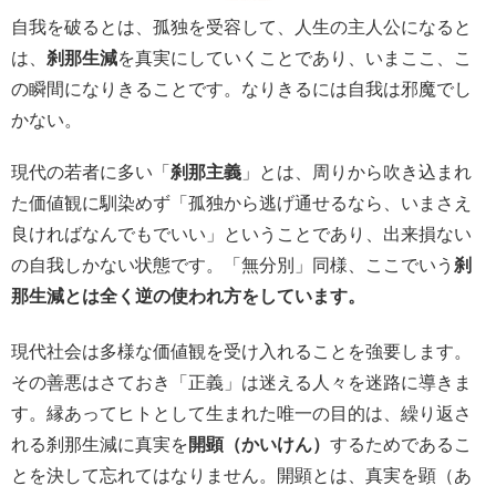
自我を破るとは、孤独を受容して、人生の主人公になると
は、
刹那生減
を真実にしていくことであり、いまここ、こ
の瞬間になりきることです。なりきるには自我は邪魔でし
かない。
現代の若者に多い「
刹那主義
」とは、周りから吹き込まれ
た価値観に馴染めず「孤独から逃げ通せるなら、いまさえ
良ければなんでもでいい」ということであり、出来損ない
の自我しかない状態です。「無分別」同様、ここでいう
刹
那生減とは全く逆の使われ方をしています。
現代社会は多様な価値観を受け入れることを強要します。
その善悪はさておき「正義」は迷える人々を迷路に導きま
す。縁あってヒトとして生まれた唯一の目的は、繰り返さ
れる刹那生減に真実を
開顕（かいけん）
するためであるこ
とを決して忘れてはなりません。開顕とは、真実を顕（あ