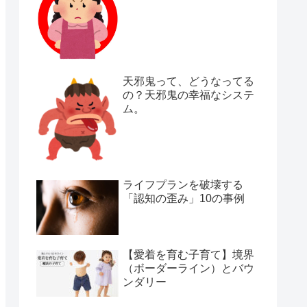
天邪鬼って、どうなってる
の？天邪鬼の幸福なシステ
ム。
ライフプランを破壊する
「認知の歪み」10の事例
【愛着を育む子育て】境界
（ボーダーライン）とバウ
ンダリー