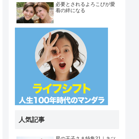
必要とされるよろこびが愛
着の絆になる
人気記事
星の王子さま特集21｜キツ