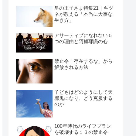
星の王子さま特集21｜キツ
ネが教える「本当に大事な
生き方」
アサーティブになれない５
つの理由と阿頼耶識の心
禁止令「存在するな」から
解放される方法
子どもはどのようにして天
邪鬼になり、どう克服する
のか
100年時代のライフプラン
を破壊する１３の禁止令