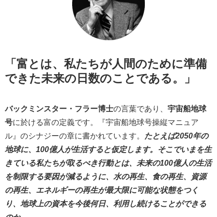
「
富とは、私たちが人間のために準備
できた未来の日数のことである。
」
バックミンスター・フラー博士
の言葉であり、
宇宙船地球
号
に於ける富の定義です。『宇宙船地球号操縦マニュア
ル』のシナジーの章に書かれています。
たとえば2050年の
地球に、100億人が生活すると仮定します。そこでいまを生
きている私たちが取るべき行動とは、未来の100億人の生活
を制限する要因が減るように、水の再生、食の再生、資源
の再生、エネルギーの再生が最大限に可能な状態をつく
り、地球上の資本を今後何日、利用し続けることができる