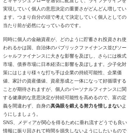
とキャッシュフローを適切に配置して、ライフデザインを
実現していく個人の意思決定の重要さがどんどん増してい
ます。つまり自分の頭で考えて決定していく個人としての
当たり前が必然になっているのです。
同時に個人の金融資産が、どのように貯蓄され投資され使
われるかは国、自治体のパブリックファイナンス並びソー
シャルファイナンスに大きな影響を及ぼし、さらには株式
市場、債券市場に日本経済に影響を及ぼします。少子化対
策にはじまり様々な打ち手は企業の持続可能性、企業価
値、家計の資産価値、資産形成と一体になって好循環する
ことが期待されますが、個人のパーソナルフィナンスに関
する健康的な意思決定が持続可能性を高めるので、富の定
義を間違わず、自身の
真偽眼を鍛える努力を惜しまない
よ
うにしましょう。
SNS、メディアが関心を得るために垂れ流すどうでも良い
情報に振り回されて時間を損失しないようにしたいもので