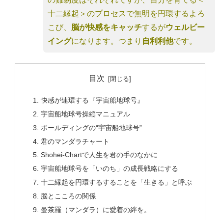
十二縁起＞のプロセスで無明を円環するよろ
こび、
脳が快感をキャッチ
するが
ウェルビー
イング
になります。つまり
自利利他
です。
目次
快感が連環する『宇宙船地球号』
宇宙船地球号操縦マニュアル
ボールディングの“宇宙船地球号”
君のマンダラチャート
Shohei-Chartで人生を君の手のなかに
宇宙船地球号を「いのち」の成長戦略にする
十二縁起を円環するすることを「生きる」と呼ぶ
脳とこころの関係
曼茶羅（マンダラ）に愛着の絆を。