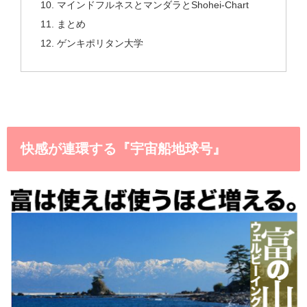
マインドフルネスとマンダラとShohei-Chart
まとめ
ゲンキポリタン大学
快感が連環する『宇宙船地球号』