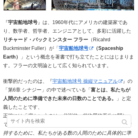
『
宇宙船地球号
』は、1960年代にアメリカの建築家であ
り、数学者、哲学者、エンジニアとして、多彩に活躍した
リチャード・バックミンスター フラー
（Ricahrd
Buckminster Fuller）が「
宇宙船地球号
（Spaceship
Earth）
」という概念を著書で打ち立てたことにはじまりま
す。フラーの文明論として広く知られています。
衝撃的だったのは、『
宇宙船地球号 操縦マニュアル
』の
「第6章 シナジー」の中で述べている「
富とは、私たちが
人間のために準備できた未来の日数のことである。
」と定
義したことです、
正確には「
富というのは、代謝的、超物質的再生に関し
て、物質的に規定されたある時間と空間の解放レベルを維
持するために、私たちがある数の人間のために具体的に準