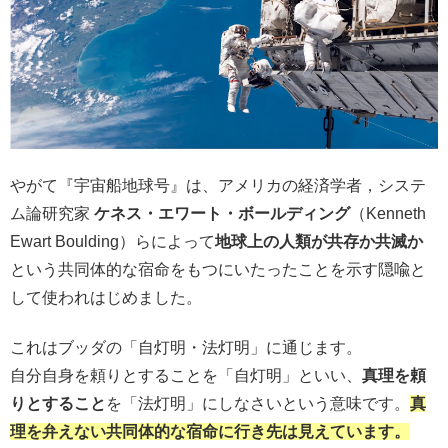
やがて『宇宙船地球号』は、アメリカの経済学者，システ
ム論研究家
ケネス・エワート・ボールディング
（Kenneth
Ewart Boulding）らによって
地球上の人類が共存か共滅か
という共同体的な宿命をもつにいたったことを示す隠喩と
して使われはじめました。
これはブッダの「自灯明・法灯明」に通じます。
自分自身を頼りとすることを「自灯明」といい、
真理を頼
りとすること
を「
法
灯明」にしなさいという意味です。
真
理を弁えない共同体的な宿命に行き先は見えています。