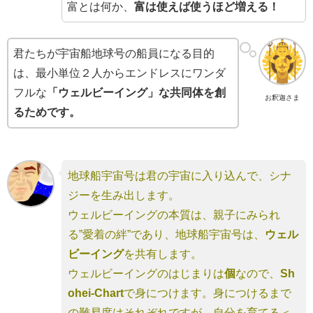
富とは何か、
富は使えば使うほど増える！
君たちが宇宙船地球号の船員になる目的
は、最小単位２人からエンドレスにワンダ
フルな
「ウェルビーイング」な共同体を創
お釈迦さま
るためです。
地球船宇宙号は君の宇宙に入り込んで、シナ
ジーを生み出します。
ウェルビーイングの本質は、親子にみられ
る”愛着の絆”であり、地球船宇宙号は、
ウェル
ビーイング
を共有します。
ウェルビーイングのはじまりは
個
なので、
Sh
ohei-Chart
で身につけます。身につけるまで
の難易度はそれぞれですが、自分を育てる＜