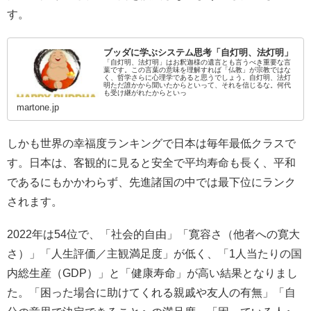
す。
ブッダに学ぶシステム思考「自灯明、法灯明」
「自灯明、法灯明」はお釈迦様の遺言とも言うべき重要な言
葉です。この言葉の意味を理解すれば「仏教」が宗教ではな
く、哲学さらに心理学であると思うでしょう。自灯明、法灯
明ただ誰かから聞いたからといって、それを信じるな。何代
も受け継がれたからといっ
martone.jp
しかも世界の幸福度ランキングで日本は毎年最低クラスで
す。日本は、客観的に見ると安全で平均寿命も長く、平和
であるにもかかわらず、先進諸国の中では最下位にランク
されます。
2022年は54位で、「社会的自由」「寛容さ（他者への寛大
さ）」「人生評価／主観満足度」が低く、「1人当たりの国
内総生産（GDP）」と「健康寿命」が高い結果となりまし
た。「困った場合に助けてくれる親戚や友人の有無」「自