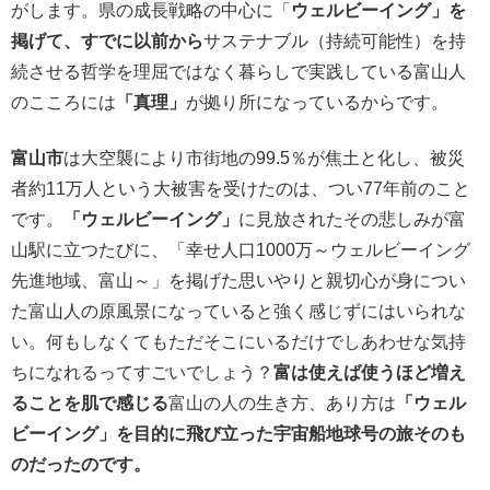
がします。県の成長戦略の中心に「
ウェルビーイング」を
掲げて、すでに以前から
サステナブル（持続可能性）を持
続させる哲学を理屈ではなく暮らしで実践している富山人
のこころには
「真理」
が拠り所になっているからです。
富山市
は大空襲により市街地の99.5％が焦土と化し、被災
者約11万人という大被害を受けたのは、つい77年前のこと
です。
「ウェルビーイング」
に見放されたその悲しみが富
山駅に立つたびに、「幸せ人口1000万～ウェルビーイング
先進地域、富山～」を掲げた思いやりと親切心が身につい
た富山人の原風景になっていると強く感じずにはいられな
い。何もしなくてもただそこにいるだけでしあわせな気持
ちになれるってすごいでしょう？
富は使えば使うほど増え
ることを肌で感じる
富山の人の生き方、あり方は
「ウェル
ビーイング」を目的に飛び立った宇宙船地球号の旅そのも
のだったのです。