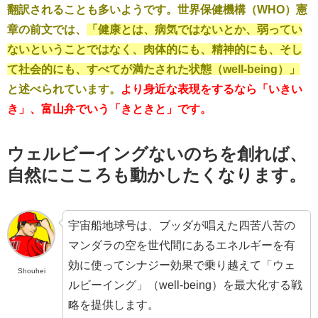
翻訳されることも多いようです。世界保健機構（WHO）憲
章の前文では、
「健康とは、病気ではないとか、弱ってい
ないということではなく、肉体的にも、精神的にも、そし
て社会的にも、すべてが満たされた状態（well-being）」
と述べられています。
より身近な表現をするなら「いきい
き」、富山弁でいう「きときと」です。
ウェルビーイングな
いのちを創れば、
自然にこころも動かしたくなります。
宇宙船地球号は、ブッダが唱えた四苦八苦の
マンダラの空を世代間にあるエネルギーを有
効に使ってシナジー効果で乗り越えて「ウェ
Shouhei
ルビーイング」（well-being）を最大化する戦
略を提供します。