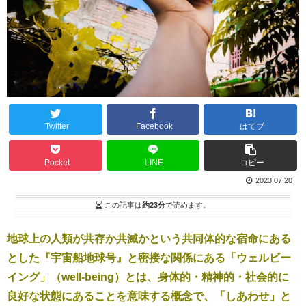
Twitter
Facebook
はてブ
Pocket
LINE
コピー
2023.07.20
この記事は
約23分
で読めます。
地球上の人類が共存か共滅かという共同体的な宿命にある
とした『宇宙船地球号』と密接な関係にある「ウェルビー
イング」（well-being）とは、身体的・精神的・社会的に
良好な状態にあることを意味する概念で、「しあわせ」と