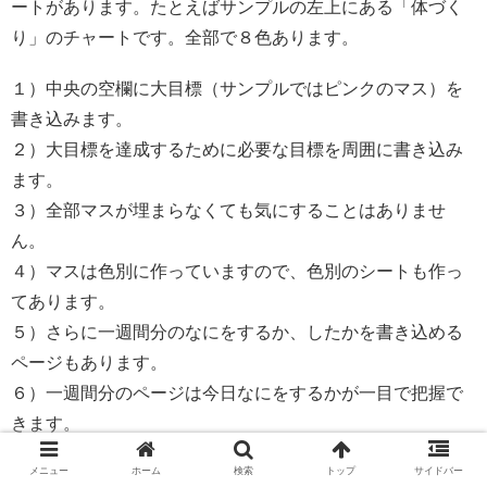
ートがあります。たとえばサンプルの左上にある「体づく
り」のチャートです。全部で８色あります。
１）中央の空欄に大目標（サンプルではピンクのマス）を
書き込みます。
２）大目標を達成するために必要な目標を周囲に書き込み
ます。
３）全部マスが埋まらなくても気にすることはありませ
ん。
４）マスは色別に作っていますので、色別のシートも作っ
てあります。
５）さらに一週間分のなにをするか、したかを書き込める
ページもあります。
６）一週間分のページは今日なにをするかが一目で把握で
きます。
メニュー
ホーム
検索
トップ
サイドバー
すぐ意識から消えてしまうような無駄な目標設定を避けた