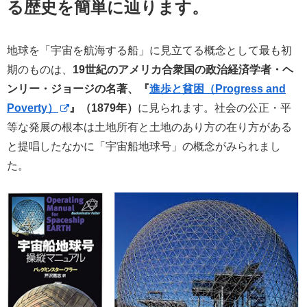
る歴史を簡単に辿ります。
地球を「宇宙を航海する船」に見立てる概念として最も初
期のものは、
19世紀のアメリカ合衆国の政治経済学者・ヘ
ンリー・ジョージの名著、『
進歩と貧困（Progress and
Poverty）
』（1879年）
に見られます。社会の公正・平
等な発展の根本は土地所有と土地のあり方の在り方がある
と提唱したなかに「宇宙船地球号」の概念がみられまし
た。