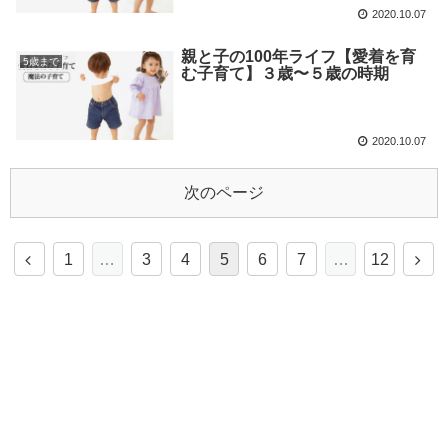
2020.10.07
親と子の100年ライフ【愛着を育
5歳まで
む子育て】３歳〜５歳の時期
2020.10.07
次のページ
1
…
3
4
5
6
7
…
12